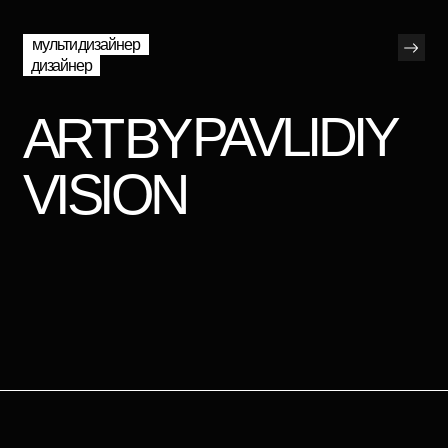
мультидизайнер
дизайнер
PAVLIDIY
VISION