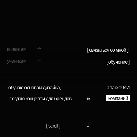
клиентам
[ связаться со мной ]
ученикам
[ обучение ]
компаний